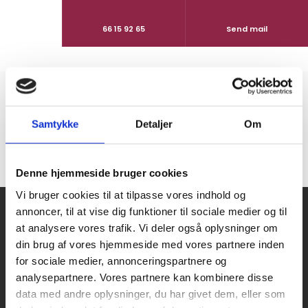
66 15 92 65
Send mail
MORTENS AFTEN​
Samtykke
Detaljer
Om
Denne hjemmeside bruger cookies
Vi bruger cookies til at tilpasse vores indhold og
annoncer, til at vise dig funktioner til sociale medier og til
at analysere vores trafik. Vi deler også oplysninger om
din brug af vores hjemmeside med vores partnere inden
Hos Slagteren i Rosengårdcentret i Odense beskæftiger vi
for sociale medier, annonceringspartnere og
kun veluddannet fagfolk, som alle har deres eget speciale.
analysepartnere. Vores partnere kan kombinere disse
data med andre oplysninger, du har givet dem, eller som