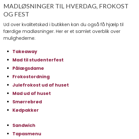
MADLØSNINGER TIL HVERDAG, FROKOST
OG FEST
Ud over kvalitetskød i butikken kan du også få hjælp til
færdige madløsninger. Her er et samlet overblik over
mulighederne:
Takeaway
​Mad til studenterfest
Pålægsdame
Frokostordning
Julefrokost ud af huset
​Mad ud af huset
​Smørrebrød
Kødpakker
Sandwich
Tapasmenu