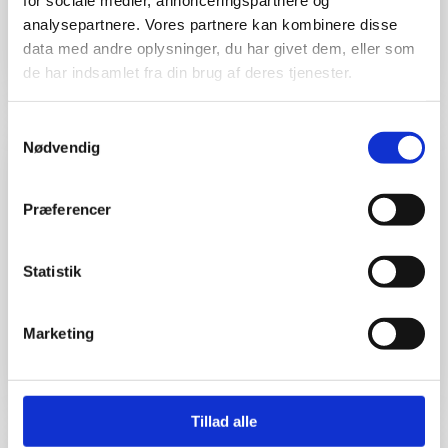
for sociale medier, annonceringspartnere og
​MAD UD AF HUSET
analysepartnere. Vores partnere kan kombinere disse
Læs mere
data med andre oplysninger, du har givet dem, eller som
de har indsamlet fra din brug af deres tjenester.
Samtykkevalg
Nødvendig
Præferencer
Statistik
SLAGTEREN I ROSENGÅRDCENTRET
STORKØBSPAKKER
Marketing
Læs mere
Tillad alle