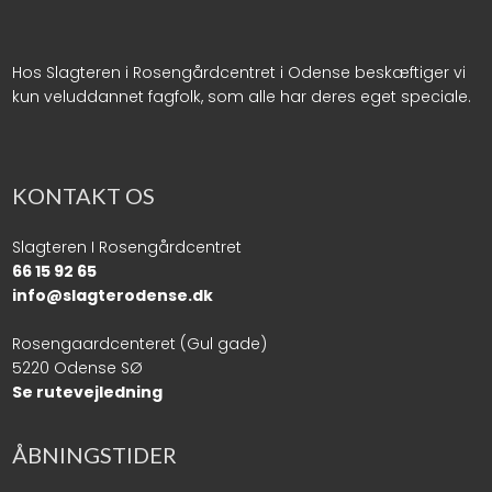
Hos Slagteren i Rosengårdcentret i Odense beskæftiger vi
kun veluddannet fagfolk, som alle har deres eget speciale.
KONTAKT OS
Slagteren I Rosengårdcentret
66 15 92 65
info@slagterodense.dk​
Rosengaardcenteret (Gul gade)
5220 Odense SØ
Se rutevejledning
ÅBNINGSTIDER​