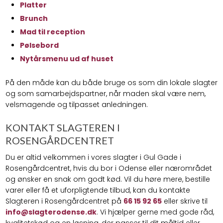
Platter
Brunch
Mad til reception
Pølsebord
Nytårsmenu ud af huset
På den måde kan du både bruge os som din lokale slagter
og som samarbejdspartner, når maden skal være nem,
velsmagende og tilpasset anledningen.​
KONTAKT SLAGTEREN I
ROSENGÅRDCENTRET
Du er altid velkommen i vores slagter i Gul Gade i
Rosengårdcentret, hvis du bor i Odense eller nærområdet
og ønsker en snak om godt kød. Vil du høre mere, bestille
varer eller få et uforpligtende tilbud, kan du kontakte
Slagteren i Rosengårdcentret på
66 15 92 65
eller skrive til
info@slagterodense.dk
. Vi hjælper gerne med gode råd,
kvalitetskød og en løsning, der passer til dit måltid eller