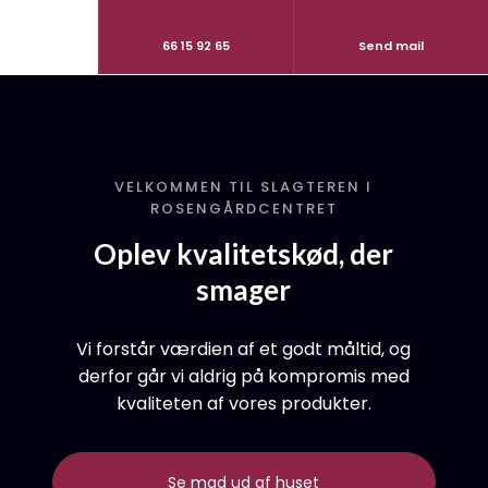
66 15 92 65
Send mail
VELKOMMEN TIL SLAGTEREN I
ROSENGÅRDCENTRET
Oplev kvalitetskød, der
smager
Vi forstår værdien af et godt måltid, og
derfor går vi aldrig på kompromis med
kvaliteten af vores produkter.
Se mad ud af huset