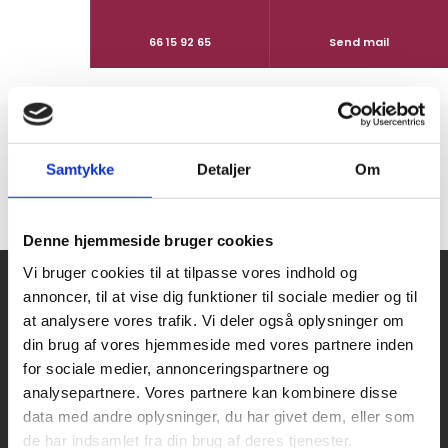
66 15 92 65
Send mail
Samtykke
Detaljer
Om
Denne hjemmeside bruger cookies
Vi bruger cookies til at tilpasse vores indhold og
annoncer, til at vise dig funktioner til sociale medier og til
at analysere vores trafik. Vi deler også oplysninger om
din brug af vores hjemmeside med vores partnere inden
Hos Slagteren i Rosengårdcentret i Odense beskæftiger vi
for sociale medier, annonceringspartnere og
kun veluddannet fagfolk, som alle har deres eget speciale.
analysepartnere. Vores partnere kan kombinere disse
data med andre oplysninger, du har givet dem, eller som
de har indsamlet fra din brug af deres tjenester.